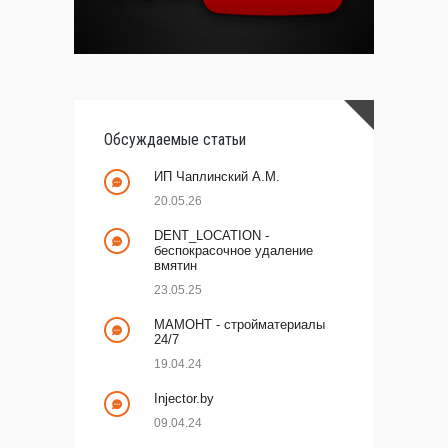
Обсуждаемые статьи
ИП Чаплинский А.М.
20.05.26
DENT_LOCATION -
беспокрасочное удаление
вмятин
23.05.25
МАМОНТ - стройматериалы
24/7
19.04.24
Injector.by
09.04.24