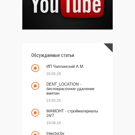
Обсуждаемые статьи
ИП Чаплинский А.М.
20.05.26
DENT_LOCATION -
беспокрасочное удаление
вмятин
23.05.25
МАМОНТ - стройматериалы
24/7
19.04.24
Injector.by