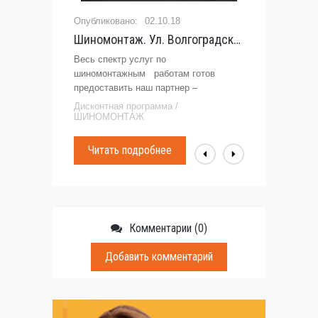
02.10.18
Шиномонтаж. Ул. Волгоградская, 3
Шином
Весь спектр услуг по
Весь с
шиномонтажным работам готов
развал
предоставить наш партнер –
клуба 
Шиномонтаж, расположенный по
Дисконтная программа /
Дискон
адресу: г.Минск, ул. Волгоградская,3
ШИНОМОНТАЖ
ШИНО
. Скидка 25 % от стоимости услуг
всем держателям клубных карт,
Читать подробнее
Чит
обязательным также
Комментарии (0)
Добавить комментарий